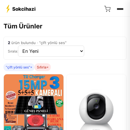
Sokcihazi
Tüm Ürünler
2
ürün bulundu · "çift yönlü ses"
Sırala:
"çift yönlü ses"
×
Sıfırla
×