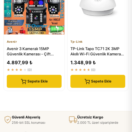
Avenir
Tp-Link
Avenir 3 Kameralı 15MP
TP-Link Tapo TC71 2K 3MP
Güvenlik Kamerası - Çift
Akıllı Wi-Fi Güvenlik Kamerası
Yönlü Ses ve Kişi Algılama
- Çift Yönlü Ses ve B...
4.897,99 ₺
1.348,99 ₺
★★★★★
(0)
★★★★★
(0)
Sepete Ekle
Sepete Ekle
Güvenli Alışveriş
Ücretsiz Kargo
256-bit SSL koruması
2.000 TL üzeri siparişlerde