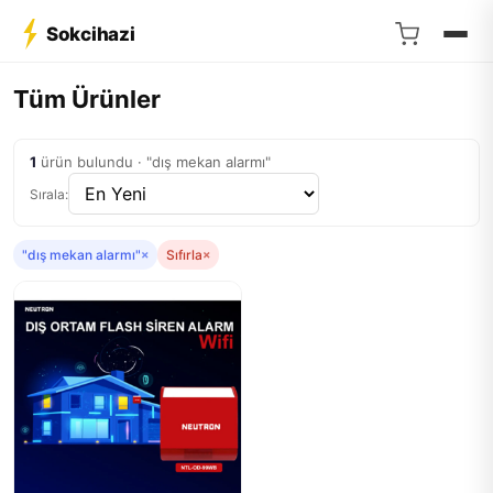
Sokcihazi
Tüm Ürünler
1
ürün bulundu · "dış mekan alarmı"
Sırala:
"dış mekan alarmı"
×
Sıfırla
×