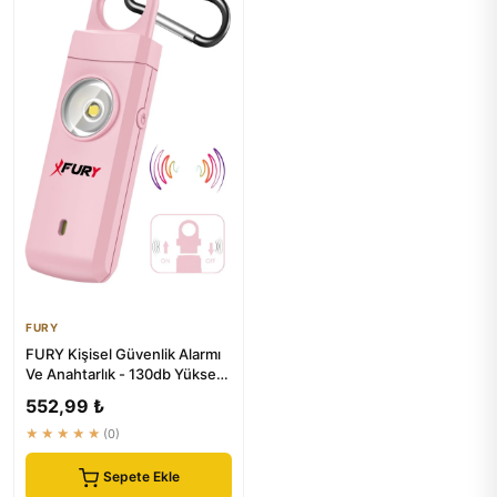
FURY
FURY Kişisel Güvenlik Alarmı
Ve Anahtarlık - 130db Yüksek
Sesli, Işıklı, Şarj...
552,99 ₺
★★★★★
(0)
Sepete Ekle