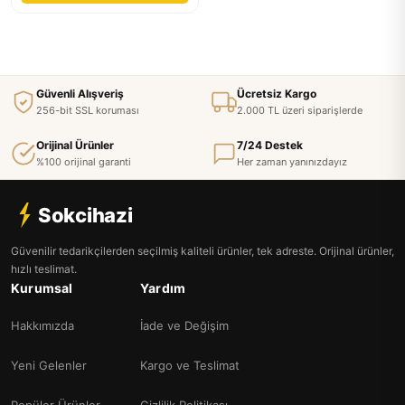
Güvenli Alışveriş
Ücretsiz Kargo
256-bit SSL koruması
2.000 TL üzeri siparişlerde
Orijinal Ürünler
7/24 Destek
%100 orijinal garanti
Her zaman yanınızdayız
Sokcihazi
Güvenilir tedarikçilerden seçilmiş kaliteli ürünler, tek adreste. Orijinal ürünler,
hızlı teslimat.
Kurumsal
Yardım
Hakkımızda
İade ve Değişim
Yeni Gelenler
Kargo ve Teslimat