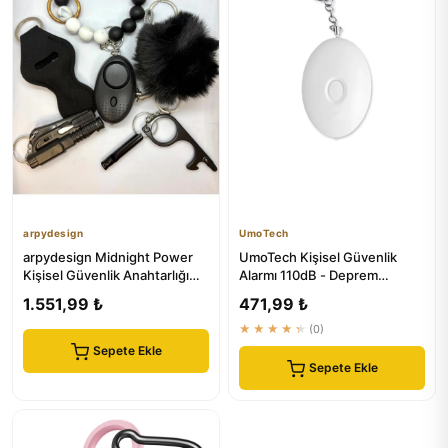
arpydesign
UmoTech
arpydesign Midnight Power
UmoTech Kişisel Güvenlik
Kişisel Güvenlik Anahtarlığı
Alarmı 110dB - Deprem
Seti | 100dB Alarm, Ke...
Düdüğü ve Enkaz Butonu
1.551,99 ₺
471,99 ₺
★★★★★
(0)
Sepete Ekle
Sepete Ekle