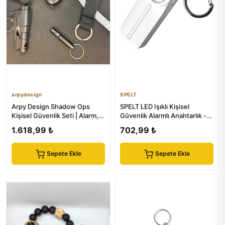
arpydesign
SPELT
Arpy Design Shadow Ops
SPELT LED Işıklı Kişisel
Kişisel Güvenlik Seti | Alarm,
Güvenlik Alarmlı Anahtarlık -
Kesici, Fener
Taşınabilir Alarm Sireni
1.618,99 ₺
702,99 ₺
Sepete Ekle
Sepete Ekle