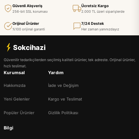
Güvenli Alışveriş
Ücretsiz Kargo
256-bit SSL koruması
2.000 TL üzeri siparişlerde
Orijinal Ürünler
7/24 Destek
%100 orijinal garanti
Her zaman yanınızdayız
Sokcihazi
Güvenilir tedarikçilerden seçilmiş kaliteli ürünler, tek adreste. Orijinal ürünler,
hızlı teslimat.
Kurumsal
Yardım
Hakkımızda
İade ve Değişim
Yeni Gelenler
Kargo ve Teslimat
Popüler Ürünler
Gizlilik Politikası
Bilgi