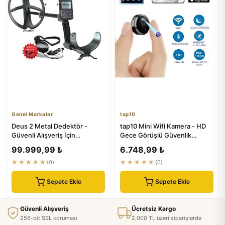
Genel Markalar
tap10
Deus 2 Metal Dedektör -
tap10 Mini Wifi Kamera - HD
Güvenli Alışveriş İçin
Gece Görüşlü Güvenlik
Profesyonel Dedektör
Kamerası | ₺4999
99.999,99 ₺
6.748,99 ₺
★★★★★
(0)
★★★★★
(0)
Sepete Ekle
Sepete Ekle
Güvenli Alışveriş
Ücretsiz Kargo
256-bit SSL koruması
2.000 TL üzeri siparişlerde