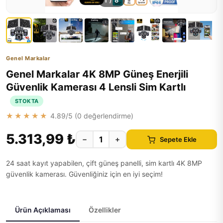
1
/
8
Genel Markalar
Genel Markalar 4K 8MP Güneş Enerjili
Güvenlik Kamerası 4 Lensli Sim Kartlı
STOKTA
★★★★★
4.89
/5 (
0
değerlendirme)
5.313,99 ₺
−
+
Sepete Ekle
24 saat kayıt yapabilen, çift güneş panelli, sim kartlı 4K 8MP
güvenlik kamerası. Güvenliğiniz için en iyi seçim!
Ürün Açıklaması
Özellikler