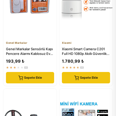
Genel Markalar
Xiaomi
Genel Markalar Sensörlü Kapı
Xiaomi Smart Camera C201
Pencere Alarmı Kablosuz Ev
Full HD 1080p Akıllı Güvenlik
Güvenlik Sistemi Yüks...
Kamerası - Türkiye Gar...
193,99 ₺
1.780,99 ₺
★★★★★
(0)
★★★★★
(0)
Sepete Ekle
Sepete Ekle