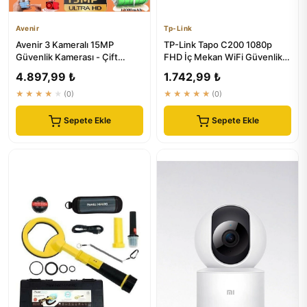
Avenir
Tp-Link
Avenir 3 Kameralı 15MP
TP-Link Tapo C200 1080p
Güvenlik Kamerası - Çift
FHD İç Mekan WiFi Güvenlik
Yönlü Ses ve Kişi Algılama
Kamerası 360D 9m Gece
4.897,99 ₺
1.742,99 ₺
Görüşü
★★★★★
(0)
★★★★★
(0)
Sepete Ekle
Sepete Ekle