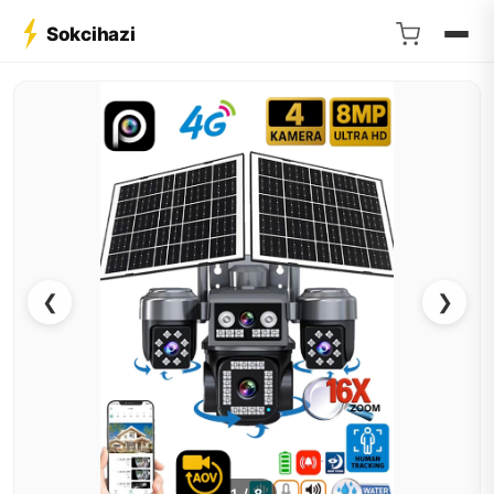
Sokcihazi
❮
❯