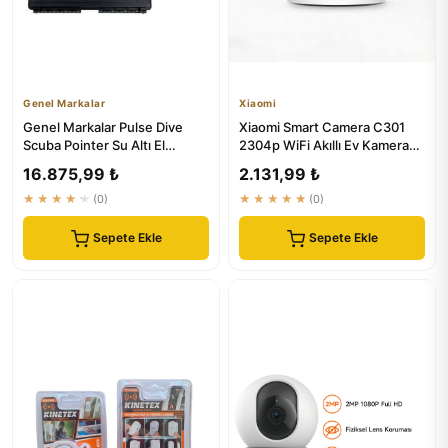
Genel Markalar
Xiaomi
Genel Markalar Pulse Dive
Xiaomi Smart Camera C301
Scuba Pointer Su Altı El
2304p WiFi Akıllı Ev Kamerası
Dedektörü
- Gece Görüş ve Takip ...
16.875,99 ₺
2.131,99 ₺
★★★★★
(0)
★★★★★
(0)
Sepete Ekle
Sepete Ekle