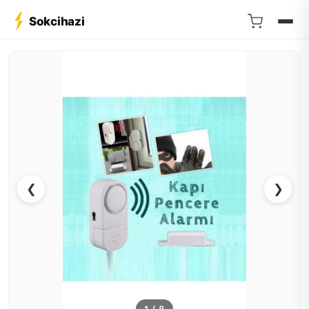
Sokcihazi
❮
❯