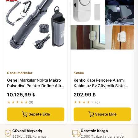
Genel Markalar
Kenko
Genel Markalar Nokta Makro
Kenko Kapı Pencere Alarmı
Pulsedive Pointer Define Altın
Kablosuz Ev Güvenlik Sistemi
Metal Dedektör | Gü...
Yüksek Sesli Uyarı
10.125,99 ₺
202,99 ₺
★★★★★
(0)
★★★★★
(0)
Sepete Ekle
Sepete Ekle
Güvenli Alışveriş
Ücretsiz Kargo
256-bit SSL koruması
2.000 TL üzeri siparişlerde