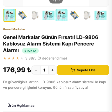
1
/
8
Genel Markalar
Genel Markalar Günün Fırsatı! LD-9806
Kablosuz Alarm Sistemi Kapı Pencere
Alarmı
STOKTA
★★★★★
3.88
/5 (
0
değerlendirme)
176,99 ₺
−
+
Sepete Ekle
Ev güvenliğinizi artırın! LD-9806 kablosuz alarm sistemi ile kapı
ve pencere girişlerini koruyun. Günün fırsatı fiyatıyla!
Ürün Açıklaması