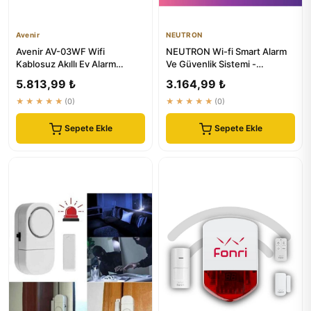
Avenir
NEUTRON
Avenir AV-03WF Wifi
NEUTRON Wi-fi Smart Alarm
Kablosuz Akıllı Ev Alarm
Ve Güvenlik Sistemi -
Sistemi - Güvenli Eviniz İçin
Kablosuz Alarm Seti - App
5.813,99 ₺
3.164,99 ₺
En...
Ile...
★★★★★
(0)
★★★★★
(0)
Sepete Ekle
Sepete Ekle