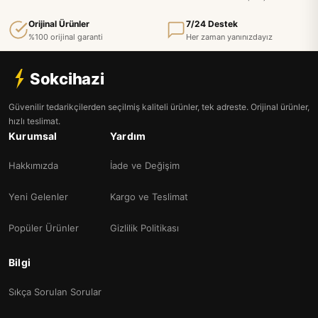
Orijinal Ürünler
7/24 Destek
%100 orijinal garanti
Her zaman yanınızdayız
Sokcihazi
Güvenilir tedarikçilerden seçilmiş kaliteli ürünler, tek adreste. Orijinal ürünler,
hızlı teslimat.
Kurumsal
Yardım
Hakkımızda
İade ve Değişim
Yeni Gelenler
Kargo ve Teslimat
Popüler Ürünler
Gizlilik Politikası
Bilgi
Sıkça Sorulan Sorular