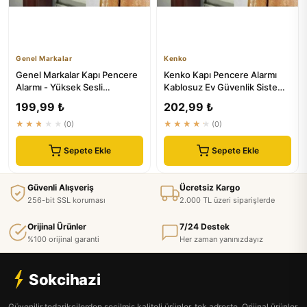
Genel Markalar
Kenko
Genel Markalar Kapı Pencere
Kenko Kapı Pencere Alarmı
Alarmı - Yüksek Sesli
Kablosuz Ev Güvenlik Sistemi
Kablosuz Ev Güvenlik Sistemi
Yüksek Sesli Uyarı
199,99 ₺
202,99 ₺
★★★★★
(0)
★★★★★
(0)
Sepete Ekle
Sepete Ekle
Güvenli Alışveriş
Ücretsiz Kargo
256-bit SSL koruması
2.000 TL üzeri siparişlerde
Orijinal Ürünler
7/24 Destek
%100 orijinal garanti
Her zaman yanınızdayız
Sokcihazi
Güvenilir tedarikçilerden seçilmiş kaliteli ürünler, tek adreste. Orijinal ürünler,