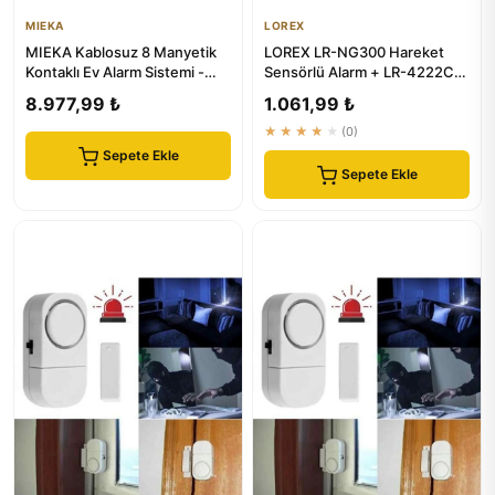
MIEKA
LOREX
MIEKA Kablosuz 8 Manyetik
LOREX LR-NG300 Hareket
Kontaklı Ev Alarm Sistemi -
Sensörlü Alarm + LR-4222C
Güvenlik Çözümünüz
Kapı Pencere Alarmı -
8.977,99 ₺
1.061,99 ₺
Güvenl...
★★★★★
(0)
Sepete Ekle
Sepete Ekle