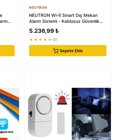
NEUTRON
e
NEUTRON Wi-fi Smart Dış Mekan
larm
Alarm Sistemi - Kablosuz Güvenlik
Seti
5.236,99 ₺
★★★★★
(0)
Sepete Ekle