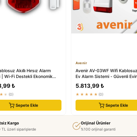
Avenir
ablosuz Akıllı Hırsız Alarm
Avenir AV-03WF Wifi Kablosuz 
 | Wi-Fi Destekli Ekonomik
Ev Alarm Sistemi - Güvenli Evin
k...
En...
8,99 ₺
5.813,99 ₺
★★
(0)
★★★★★
(0)
Sepete Ekle
Sepete Ekle
tsiz Kargo
Orijinal Ürünler
 TL üzeri siparişlerde
%100 orijinal garanti