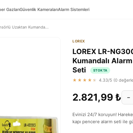
ber Gazları
Güvenlik Kameraları
Alarm Sistemleri
sörlü Uzaktan Kumanda...
LOREX
LOREX LR-NG300 
Kumandalı Alarm 
Seti
STOKTA
★★★★★
4.33
/5 (
0
değerle
2.821,99 ₺
−
Evinizi 24/7 koruyun! Hareke
kapı pencere alarm seti ile gü