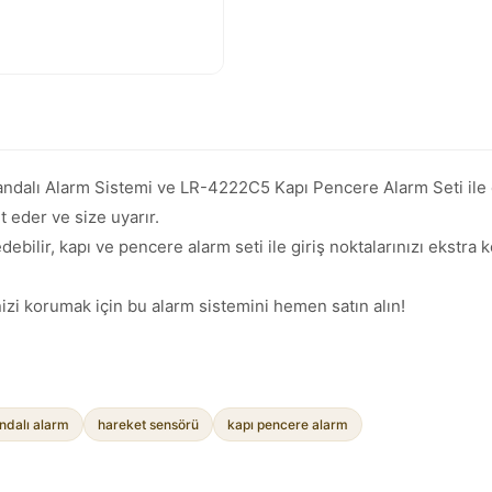
lı Alarm Sistemi ve LR-4222C5 Kapı Pencere Alarm Seti ile ev
t eder ve size uyarır.
ebilir, kapı ve pencere alarm seti ile giriş noktalarınızı ekstra 
nizi korumak için bu alarm sistemini hemen satın alın!
dalı alarm
hareket sensörü
kapı pencere alarm