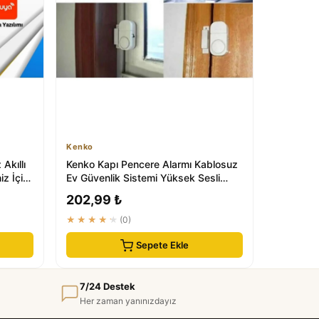
Kenko
Akıllı
Kenko Kapı Pencere Alarmı Kablosuz
iz İçin
Ev Güvenlik Sistemi Yüksek Sesli
Uyarı
202,99 ₺
★★★★★
(0)
Sepete Ekle
7/24 Destek
Her zaman yanınızdayız