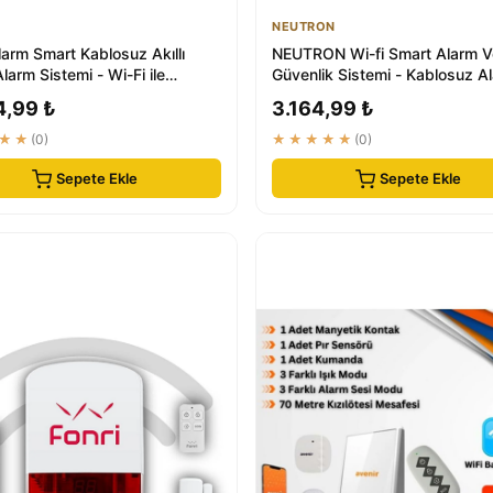
NEUTRON
larm Smart Kablosuz Akıllı
NEUTRON Wi-fi Smart Alarm V
Alarm Sistemi - Wi-Fi ile
Güvenlik Sistemi - Kablosuz A
ik G...
Seti - App Ile...
4,99 ₺
3.164,99 ₺
★★
(0)
★★★★★
(0)
Sepete Ekle
Sepete Ekle